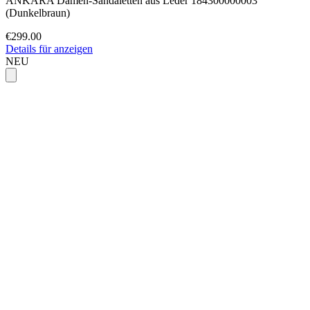
ANKARA Damen-Sandaletten aus Leder 184300000003
(Dunkelbraun)
€299.00
Details für anzeigen
NEU