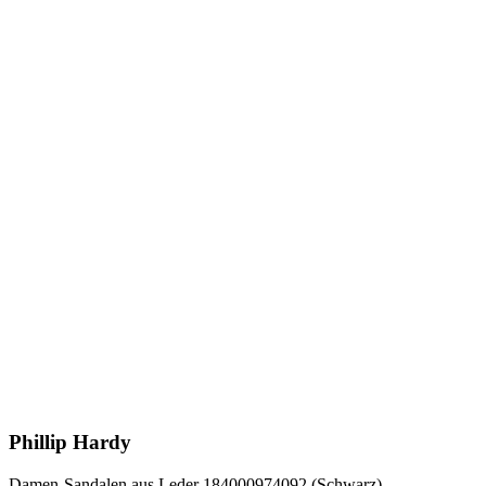
Phillip Hardy
Damen-Sandalen aus Leder 184000974092 (Schwarz)