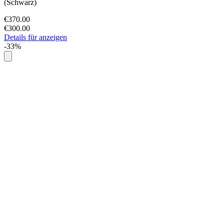
(Schwarz)
€370.00
€300.00
Details für anzeigen
-33%