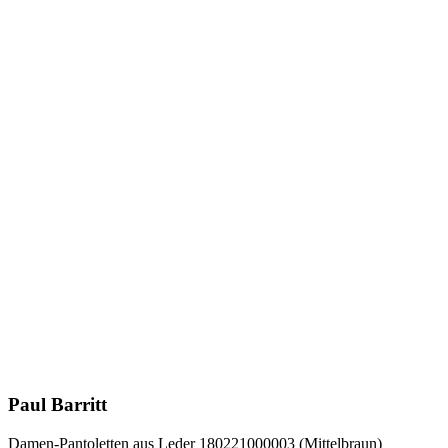
Paul Barritt
Damen-Pantoletten aus Leder 180221000003 (Mittelbraun)