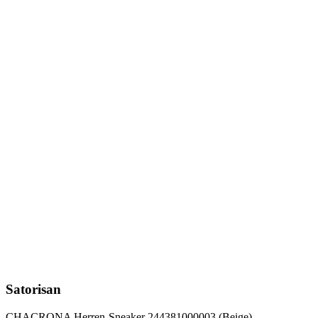
Satorisan
CHACRONA Herren-Sneaker 244381000003 (Beige)