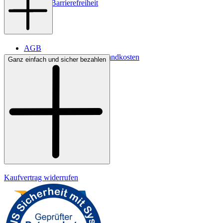
Digitale Barrierefreiheit
AGB
Lieferbedingungen & Versandkosten
Ganz einfach und sicher bezahlen
Bezahlung
Kontakt
Widerrufsrecht
Datenschutz
Impressum
Kaufvertrag widerrufen