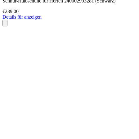
Schnür-Halbschuhe für Herren 240002993281 (Schwarz)
€239.00
Details für anzeigen