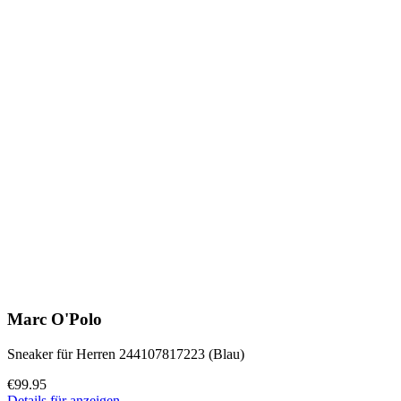
Marc O'Polo
Sneaker für Herren 244107817223 (Blau)
€99.95
Details für anzeigen