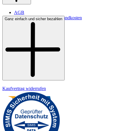
AGB
Lieferbedingungen & Versandkosten
Ganz einfach und sicher bezahlen
Bezahlung
Kontakt
Widerrufsrecht
Datenschutz
Impressum
Kaufvertrag widerrufen