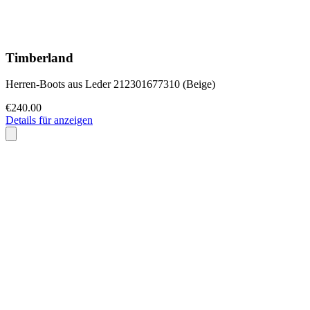
Timberland
Herren-Boots aus Leder 212301677310 (Beige)
€240.00
Details für anzeigen