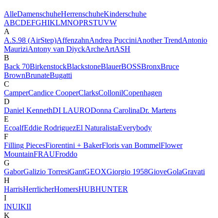
Alle
Damenschuhe
Herrenschuhe
Kinderschuhe
A
B
C
D
E
F
G
H
I
K
L
M
N
O
P
R
S
T
U
V
W
A
A.S.98 (AirStep)
Affenzahn
Andrea Puccini
Another Trend
Antonio
Maurizi
Antony van Diyck
Arche
Art
ASH
B
Back 70
Birkenstock
Blackstone
Blauer
BOSS
Bronx
Bruce
Brown
Brunate
Bugatti
C
Camper
Candice Cooper
Clarks
Collonil
Copenhagen
D
Daniel Kenneth
DI LAURO
Donna Carolina
Dr. Martens
E
Ecoalf
Eddie Rodriguez
El Naturalista
Everybody
F
Filling Pieces
Fiorentini + Baker
Floris van Bommel
Flower
Mountain
FRAU
Froddo
G
Gabor
Galizio Torresi
Gant
GEOX
Giorgio 1958
Giove
Gola
Gravati
H
Harris
Herrlicher
Homers
HUB
HUNTER
I
INUIKII
K