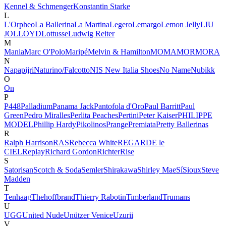
Kennel & Schmenger
Konstantin Starke
L
L'Orpheo
La Ballerina
La Martina
Legero
Lemargo
Lemon Jelly
LIU
JO
LLOYD
Lottusse
Ludwig Reiter
M
Mania
Marc O'Polo
Maripé
Melvin & Hamilton
MOMA
MORMORA
N
Napapijri
Naturino/Falcotto
NIS New Italia Shoes
No Name
Nubikk
O
On
P
P448
Palladium
Panama Jack
Pantofola d'Oro
Paul Barritt
Paul
Green
Pedro Miralles
Perlita Peaches
Pertini
Peter Kaiser
PHILIPPE
MODEL
Phillip Hardy
Pikolinos
Prange
Premiata
Pretty Ballerinas
R
Ralph Harrison
RAS
Rebecca White
REGARDE le
CIEL
Replay
Richard Gordon
Richter
Rise
S
Satorisan
Scotch & Soda
Semler
Shirakawa
Shirley Mae
Sí
Sioux
Steve
Madden
T
Tenhaag
Thehoffbrand
Thierry Rabotin
Timberland
Trumans
U
UGG
United Nude
Unützer Venice
Uzurii
V