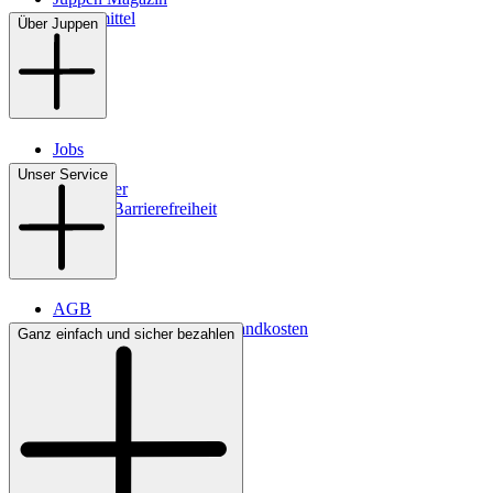
Pflegemittel
Über Juppen
Jobs
Filialen
Unser Service
Newsletter
Digitale Barrierefreiheit
AGB
Lieferbedingungen & Versandkosten
Ganz einfach und sicher bezahlen
Bezahlung
Kontakt
Widerrufsrecht
Datenschutz
Impressum