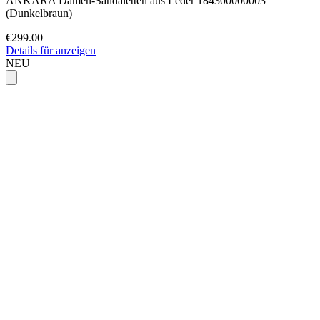
ANKARA Damen-Sandaletten aus Leder 184300000003
(Dunkelbraun)
€299.00
Details für anzeigen
NEU