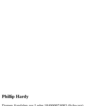
Phillip Hardy
Damen-Sandalen aus Leder 184000974092 (Schwarz)