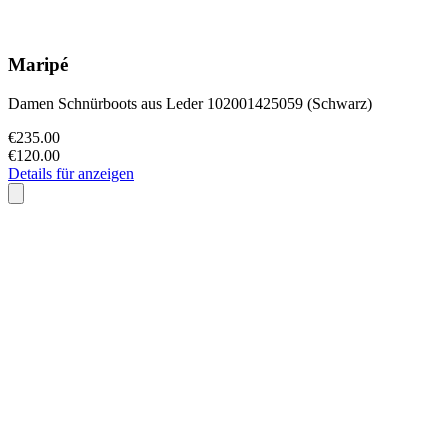
Maripé
Damen Schnürboots aus Leder 102001425059 (Schwarz)
€235.00
€120.00
Details für anzeigen