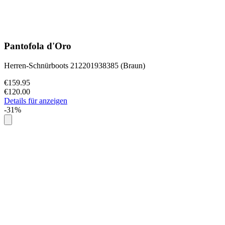
Pantofola d'Oro
Herren-Schnürboots 212201938385 (Braun)
€159.95
€120.00
Details für anzeigen
-31%