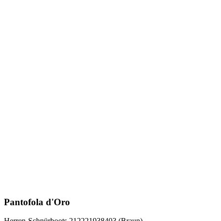
Pantofola d'Oro
Herren-Schnürboots 212221938403 (Braun)