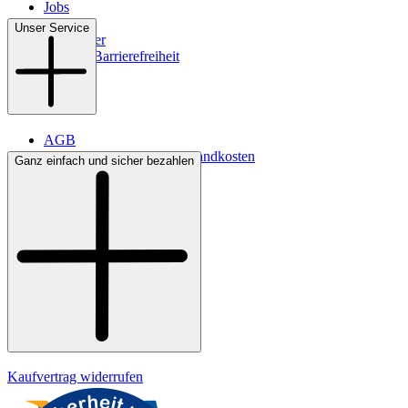
Jobs
Filialen
Unser Service
Newsletter
Digitale Barrierefreiheit
AGB
Lieferbedingungen & Versandkosten
Ganz einfach und sicher bezahlen
Bezahlung
Kontakt
Widerrufsrecht
Datenschutz
Impressum
Kaufvertrag widerrufen