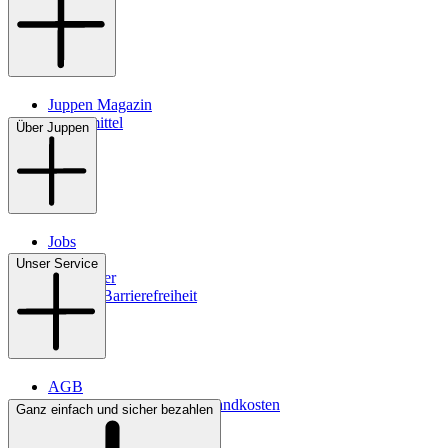
Juppen Magazin
Pflegemittel
Über Juppen
Jobs
Filialen
Unser Service
Newsletter
Digitale Barrierefreiheit
AGB
Lieferbedingungen & Versandkosten
Ganz einfach und sicher bezahlen
Bezahlung
Kontakt