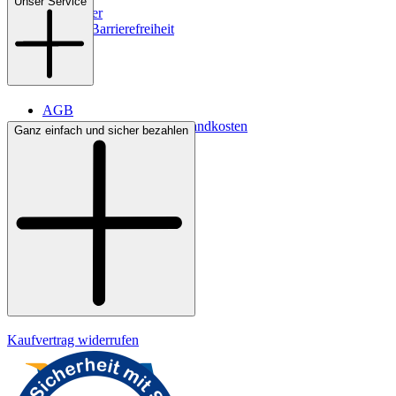
Unser Service
Newsletter
Digitale Barrierefreiheit
AGB
Lieferbedingungen & Versandkosten
Ganz einfach und sicher bezahlen
Bezahlung
Kontakt
Widerrufsrecht
Datenschutz
Impressum
Kaufvertrag widerrufen