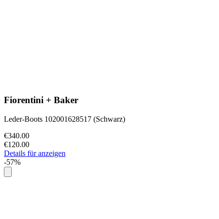
Fiorentini + Baker
Leder-Boots 102001628517 (Schwarz)
€340.00
€120.00
Details für anzeigen
-57%