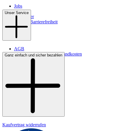
Jobs
Filialen
Unser Service
Newsletter
Digitale Barrierefreiheit
AGB
Lieferbedingungen & Versandkosten
Ganz einfach und sicher bezahlen
Bezahlung
Kontakt
Widerrufsrecht
Datenschutz
Impressum
Kaufvertrag widerrufen