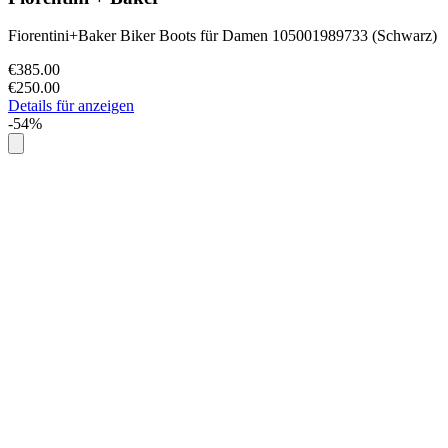
Fiorentini+Baker Biker Boots für Damen 105001989733 (Schwarz)
€385.00
€250.00
Details für anzeigen
-54%