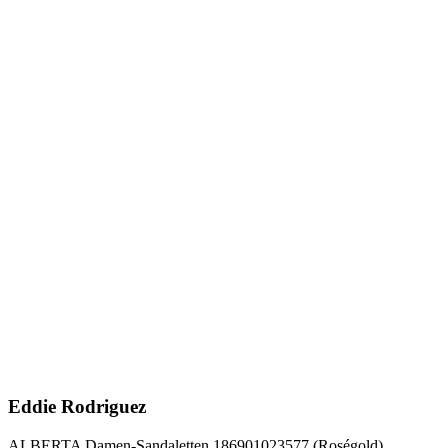
Eddie Rodriguez
ALBERTA Damen-Sandaletten 186901023577 (Roségold)