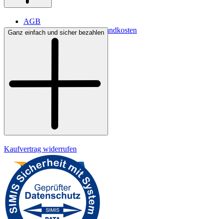
AGB
Lieferbedingungen & Versandkosten
Ganz einfach und sicher bezahlen
Bezahlung
Kontakt
Widerrufsrecht
Datenschutz
Impressum
Kaufvertrag widerrufen