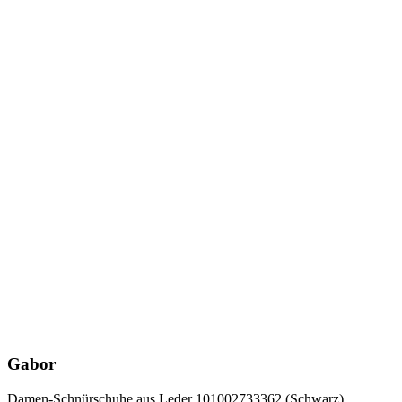
Gabor
Damen-Schnürschuhe aus Leder 101002733362 (Schwarz)