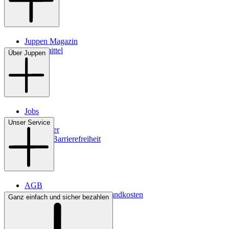
Juppen Magazin
Pflegemittel
Über Juppen
Jobs
Filialen
Unser Service
Newsletter
Digitale Barrierefreiheit
AGB
Lieferbedingungen & Versandkosten
Ganz einfach und sicher bezahlen
Bezahlung
Kontakt
Widerrufsrecht