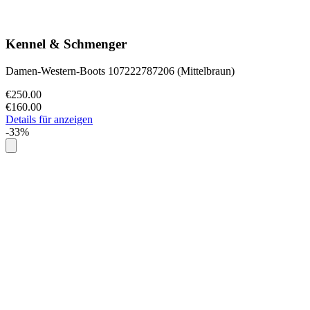
Kennel & Schmenger
Damen-Western-Boots 107222787206 (Mittelbraun)
€250.00
€160.00
Details für anzeigen
-33%