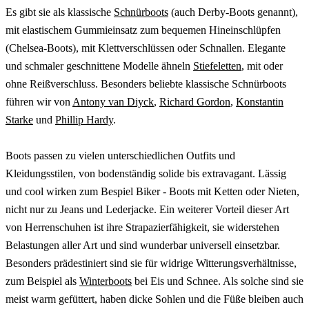
Es gibt sie als klassische
Schnürboots
(auch Derby-Boots genannt),
mit elastischem Gummieinsatz zum bequemen Hineinschlüpfen
(Chelsea-Boots), mit Klettverschlüssen oder Schnallen. Elegante
und schmaler geschnittene Modelle ähneln
Stiefeletten
, mit oder
ohne Reißverschluss. Besonders beliebte klassische Schnürboots
führen wir von
Antony van Diyck
,
Richard Gordon
,
Konstantin
Starke
und
Phillip Hardy
.
Boots passen zu vielen unterschiedlichen Outfits und
Kleidungsstilen, von bodenständig solide bis extravagant. Lässig
und cool wirken zum Bespiel Biker - Boots mit Ketten oder Nieten,
nicht nur zu Jeans und Lederjacke. Ein weiterer Vorteil dieser Art
von Herrenschuhen ist ihre Strapazierfähigkeit, sie widerstehen
Belastungen aller Art und sind wunderbar universell einsetzbar.
Besonders prädestiniert sind sie für widrige Witterungsverhältnisse,
zum Beispiel als
Winterboots
bei Eis und Schnee. Als solche sind sie
meist warm gefüttert, haben dicke Sohlen und die Füße bleiben auch