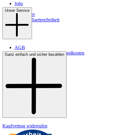
Jobs
Filialen
Unser Service
Newsletter
Digitale Barrierefreiheit
AGB
Lieferbedingungen & Versandkosten
Ganz einfach und sicher bezahlen
Bezahlung
Kontakt
Widerrufsrecht
Datenschutz
Impressum
Kaufvertrag widerrufen