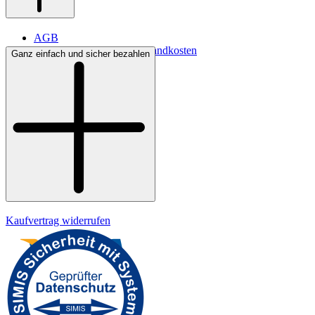
AGB
Lieferbedingungen & Versandkosten
Ganz einfach und sicher bezahlen
Bezahlung
Kontakt
Widerrufsrecht
Datenschutz
Impressum
Kaufvertrag widerrufen