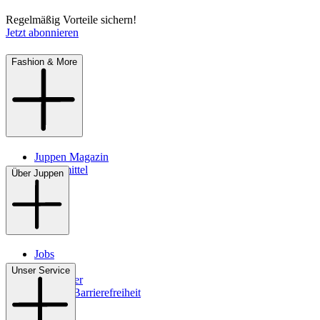
Regelmäßig Vorteile sichern!
Jetzt abonnieren
Fashion & More
Juppen Magazin
Pflegemittel
Über Juppen
Jobs
Filialen
Unser Service
Newsletter
Digitale Barrierefreiheit