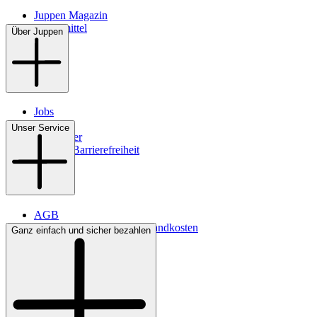
Juppen Magazin
Pflegemittel
Über Juppen
Jobs
Filialen
Unser Service
Newsletter
Digitale Barrierefreiheit
AGB
Lieferbedingungen & Versandkosten
Ganz einfach und sicher bezahlen
Bezahlung
Kontakt
Widerrufsrecht
Datenschutz
Impressum