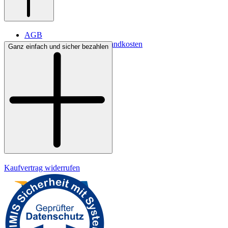
AGB
Lieferbedingungen & Versandkosten
Ganz einfach und sicher bezahlen
Bezahlung
Kontakt
Widerrufsrecht
Datenschutz
Impressum
Kaufvertrag widerrufen