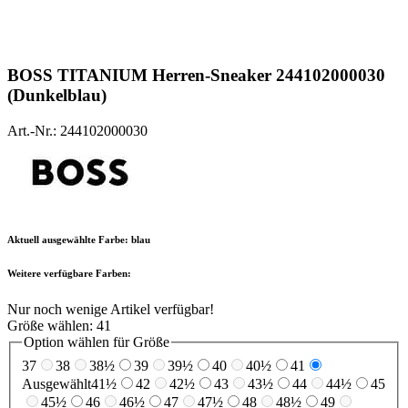
BOSS
TITANIUM Herren-Sneaker 244102000030
(Dunkelblau)
Art.-Nr.: 244102000030
Aktuell ausgewählte Farbe:
blau
Weitere verfügbare Farben:
Nur noch wenige Artikel verfügbar!
Größe wählen:
41
Option wählen für Größe
37
38
38½
39
39½
40
40½
41
Ausgewählt
41½
42
42½
43
43½
44
44½
45
45½
46
46½
47
47½
48
48½
49