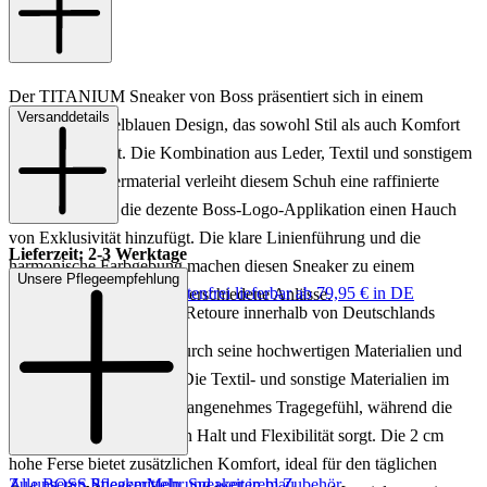
Der TITANIUM Sneaker von Boss präsentiert sich in einem
Versanddetails
eleganten dunkelblauen Design, das sowohl Stil als auch Komfort
für Herren bietet. Die Kombination aus Leder, Textil und sonstigem
Material im Obermaterial verleiht diesem Schuh eine raffinierte
Optik, während die dezente Boss-Logo-Applikation einen Hauch
von Exklusivität hinzufügt. Die klare Linienführung und die
Lieferzeit: 2-3 Werktage
harmonische Farbgebung machen diesen Sneaker zu einem
Unsere Pflegeempfehlung
Keine Versandkosten:
kostenfrei lieferbar ab 79,95 € in DE
vielseitigen Begleiter für verschiedene Anlässe.
Einfache und Kostenlose Retoure innerhalb von Deutschlands
Dieser Sneaker besticht durch seine hochwertigen Materialien und
sorgfältige Verarbeitung. Die Textil- und sonstige Materialien im
Innenfutter sorgen für ein angenehmes Tragegefühl, während die
Gummisohle für optimalen Halt und Flexibilität sorgt. Die 2 cm
hohe Ferse bietet zusätzlichen Komfort, ideal für den täglichen
Zu unseren Pflegemitteln und weiterem Zubehör
Alle BOSS Sneaker
Mehr Sneaker in blau