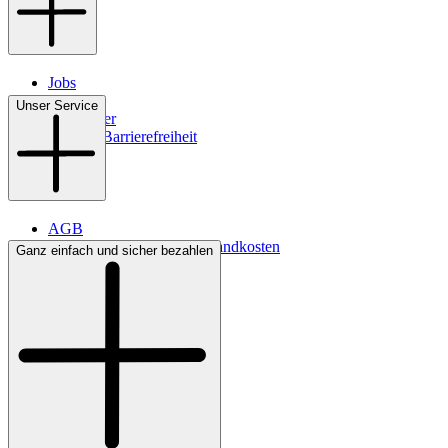
Jobs
Filialen
Unser Service
Newsletter
Digitale Barrierefreiheit
AGB
Lieferbedingungen & Versandkosten
Ganz einfach und sicher bezahlen
Bezahlung
Kontakt
Widerrufsrecht
Datenschutz
Impressum