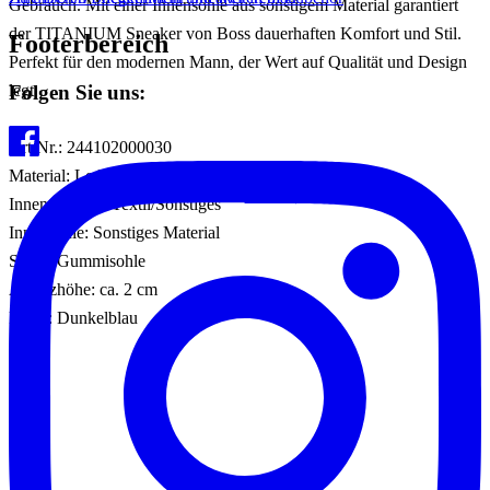
Gebrauch. Mit einer Innensohle aus sonstigem Material garantiert
der TITANIUM Sneaker von Boss dauerhaften Komfort und Stil.
Footerbereich
Perfekt für den modernen Mann, der Wert auf Qualität und Design
Folgen Sie uns:
legt.
Art.Nr.: 244102000030
Material: Leder/Textil/Sonstiges Material
Innenmaterial: Textil/Sonstiges
Innensohle: Sonstiges Material
Sohle: Gummisohle
Absatzhöhe: ca. 2 cm
Farbe: Dunkelblau