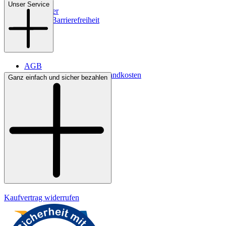
Filialen
Unser Service
Newsletter
Digitale Barrierefreiheit
AGB
Lieferbedingungen & Versandkosten
Ganz einfach und sicher bezahlen
Bezahlung
Kontakt
Widerrufsrecht
Datenschutz
Impressum
Kaufvertrag widerrufen