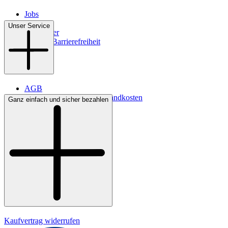
Jobs
Filialen
Unser Service
Newsletter
Digitale Barrierefreiheit
AGB
Lieferbedingungen & Versandkosten
Ganz einfach und sicher bezahlen
Bezahlung
Kontakt
Widerrufsrecht
Datenschutz
Impressum
Kaufvertrag widerrufen