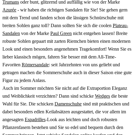
Trumans
oder bunt, glitzernd und auffällig wie von der Marke
Azurée
- wir haben die richtigen Sandalen für Sie! Sie gehen gern
mit dem Trend und fanden schon die lässigen Schnürschuhe mit
breiten Sohlen ganz toll? Dann sollten Sie sich die coolen
Plateau-
Sandalen
von der Marke
Paul Green
nicht entgehen lassen! Breite
robuste Sohlen gepaart mit zarten Riemchen bieten einen modernen
Look und einen besonders angenehmen Tragekomfort! Wenn Sie es
lieber klassisch mögen, fahren Sie besser mit dem All-Time-
Favoriten
Römersandale
: seit Jahrzehnten von uns geliebt und
getragen machen die Sommerschuhe auch in dieser Saison eine gute
Figur zu jedem Anlass.
Auch im Sommer möchten Sie nicht auf die Extraportion Eleganz
und Weiblichkeit verzichten? Dann sind schicke
Wedges
die beste
Wahl für Sie. Die schicken
Damenschuhe
sind mit praktischen und
dabei besonders edlen Keilabsätzen ausgestattet, die vor allem im
angesagten
Espadrilles
-Look aus leichten und doch robusten
Pflanzenfasern bestehen und Sie so edel und bequem durch den