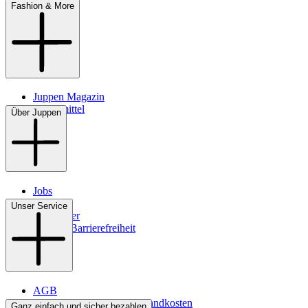
Fashion & More
Juppen Magazin
Pflegemittel
Über Juppen
Jobs
Filialen
Unser Service
Newsletter
Digitale Barrierefreiheit
AGB
Lieferbedingungen & Versandkosten
Ganz einfach und sicher bezahlen