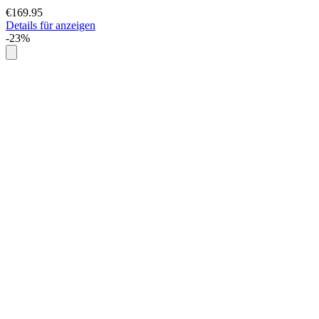
€169.95
Details für anzeigen
-23%