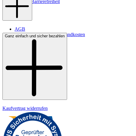
Digitale Barrierefreiheit
AGB
Lieferbedingungen & Versandkosten
Ganz einfach und sicher bezahlen
Bezahlung
Kontakt
Widerrufsrecht
Datenschutz
Impressum
Kaufvertrag widerrufen