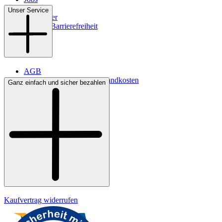
Filialen
Unser Service
Newsletter
Digitale Barrierefreiheit
AGB
Lieferbedingungen & Versandkosten
Ganz einfach und sicher bezahlen
Bezahlung
Kontakt
Widerrufsrecht
Datenschutz
Impressum
Kaufvertrag widerrufen