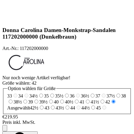
Donna Carolina
Damen-Monkstrap-Sandalen
117202000000 (Dunkelbraun)
Art.-Nr.: 117202000000
Nur noch wenige Artikel verfügbar!
Größe wählen:
42
Option wählen für Größe
33
34
34½
35
35½
36
36½
37
37½
38
38½
39
39½
40
40½
41
41½
42
Ausgewählt
42½
43
43½
44
44½
45
€219.95
Preis inkl. MwSt.