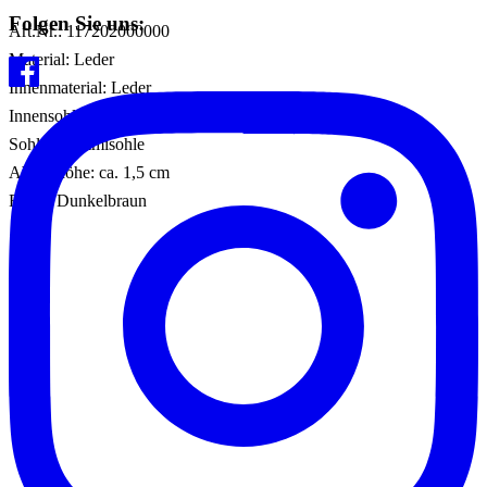
Folgen Sie uns:
Art.Nr.: 117202000000
Material: Leder
Innenmaterial: Leder
Innensohle: Sonstiges Material
Sohle: Gummisohle
Absatzhöhe: ca. 1,5 cm
Farbe: Dunkelbraun