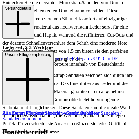
Entdecken Sie die eleganten Monkstrap-Sandalen von Donna
Versanddetails
Carolina, die in einem edlen Dunkelbraun erstrahlen. Diese
Sandalen für Damen vereinen Stil und Komfort auf einzigartige
Weise. Das Obermaterial aus hochwertigem Leder sorgt für eine
luxuriöse Optik und Haptik, während die raffinierten Cut-Outs und
der dezente Schnallenverschluss dem Schuh eine moderne Note
Lieferzeit: 2-3 Werktage
verleihen. Mit einem Absatz von 1,5 cm bieten sie den perfekten
Unsere Pflegeempfehlung
Keine Versandkosten:
kostenfrei lieferbar ab 79,95 € in DE
Mix aus Eleganz und Alltagstauglichkeit.
Einfache und Kostenlose Retoure innerhalb von Deutschlands
Die Donna Carolina Monkstrap-Sandalen zeichnen sich durch ihre
erstklassigen Materialien aus. Das Innenfutter aus Leder und die
Innensohle aus sonstigem Material garantieren ein angenehmes
Tragegefühl. Die robuste Gummisohle bietet hervorragende
Stabilität und Langlebigkeit. Diese Sandalen sind die ideale Wahl
Zu unseren Pflegemitteln und weiterem Zubehör
Alle Donna Carolina Sandalen / Sandaletten
Mehr Sandalen /
für modebewusste Damen, die Wert auf Qualität und Stil legen.
Sandaletten in braun
Perfekt für verschiedenste Anlässe, ergänzen sie jedes Outfit mit
Footerbereich
einem Hauch von Raffinesse.