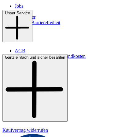
Jobs
Filialen
Unser Service
Newsletter
Digitale Barrierefreiheit
AGB
Lieferbedingungen & Versandkosten
Ganz einfach und sicher bezahlen
Bezahlung
Kontakt
Widerrufsrecht
Datenschutz
Impressum
Kaufvertrag widerrufen