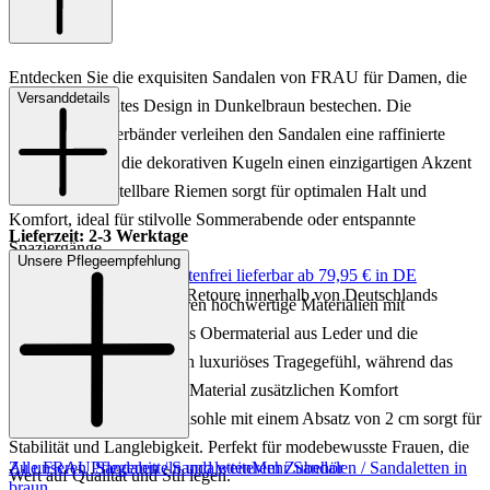
Entdecken Sie die exquisiten Sandalen von FRAU für Damen, die
Versanddetails
durch ihr elegantes Design in Dunkelbraun bestechen. Die
gekreuzten Lederbänder verleihen den Sandalen eine raffinierte
Optik, während die dekorativen Kugeln einen einzigartigen Akzent
setzen. Der verstellbare Riemen sorgt für optimalen Halt und
Komfort, ideal für stilvolle Sommerabende oder entspannte
Lieferzeit: 2-3 Werktage
Spaziergänge.
Unsere Pflegeempfehlung
Keine Versandkosten:
kostenfrei lieferbar ab 79,95 € in DE
Einfache und Kostenlose Retoure innerhalb von Deutschlands
Diese Sandalen kombinieren hochwertige Materialien mit
durchdachtem Design. Das Obermaterial aus Leder und die
Lederinnensohle bieten ein luxuriöses Tragegefühl, während das
Innenfutter aus sonstigem Material zusätzlichen Komfort
gewährleistet. Die Gummisohle mit einem Absatz von 2 cm sorgt für
Stabilität und Langlebigkeit. Perfekt für modebewusste Frauen, die
Zu unseren Pflegemitteln und weiterem Zubehör
Alle FRAU Sandalen / Sandaletten
Mehr Sandalen / Sandaletten in
Wert auf Qualität und Stil legen.
braun