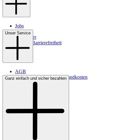
Jobs
Filialen
Unser Service
Newsletter
Digitale Barrierefreiheit
AGB
Lieferbedingungen & Versandkosten
Ganz einfach und sicher bezahlen
Bezahlung
Kontakt
Widerrufsrecht
Datenschutz
Impressum