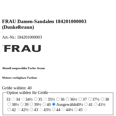
FRAU
Damen-Sandalen 184201000003
(Dunkelbraun)
Art.-Nr.: 184201000003
Aktuell ausgewählte Farbe:
braun
Weitere verfügbare Farben:
Größe wählen:
40
Option wählen für Größe
33
34
34½
35
35½
36
36½
37
37½
38
38½
39
39½
40
Ausgewählt
40½
41
41½
42
42½
43
43½
44
44½
45