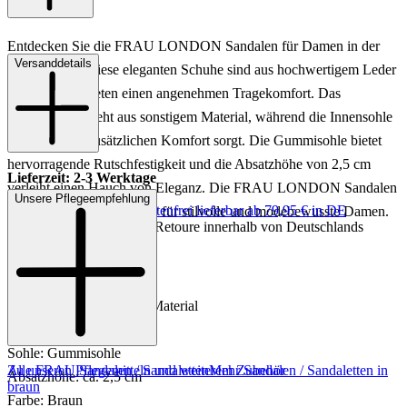
Entdecken Sie die FRAU LONDON Sandalen für Damen in der
Versanddetails
Farbe Braun. Diese eleganten Schuhe sind aus hochwertigem Leder
gefertigt und bieten einen angenehmen Tragekomfort. Das
Innenfutter besteht aus sonstigem Material, während die Innensohle
aus Leder für zusätzlichen Komfort sorgt. Die Gummisohle bietet
hervorragende Rutschfestigkeit und die Absatzhöhe von 2,5 cm
Lieferzeit: 2-3 Werktage
verleiht einen Hauch von Eleganz. Die FRAU LONDON Sandalen
Unsere Pflegeempfehlung
Keine Versandkosten:
kostenfrei lieferbar ab 79,95 € in DE
sind der perfekte Begleiter für stilvolle und modebewusste Damen.
Einfache und Kostenlose Retoure innerhalb von Deutschlands
Art.Nr.: 184221000000
Material: Leder
Innenmaterial: Sonstiges Material
Innensohle: Leder
Sohle: Gummisohle
Zu unseren Pflegemitteln und weiterem Zubehör
Alle FRAU Sandalen / Sandaletten
Mehr Sandalen / Sandaletten in
Absatzhöhe: ca. 2,5 cm
braun
Farbe: Braun