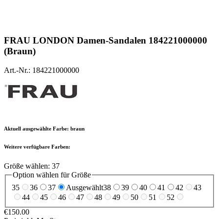
FRAU
LONDON Damen-Sandalen 184221000000
(Braun)
Art.-Nr.: 184221000000
Aktuell ausgewählte Farbe:
braun
Weitere verfügbare Farben:
Größe wählen:
37
Option wählen für Größe
35
36
37
Ausgewählt
38
39
40
41
42
43
44
45
46
47
48
49
50
51
52
€150.00