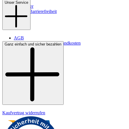
Filialen
Unser Service
Newsletter
Digitale Barrierefreiheit
AGB
Lieferbedingungen & Versandkosten
Ganz einfach und sicher bezahlen
Bezahlung
Kontakt
Widerrufsrecht
Datenschutz
Impressum
Kaufvertrag widerrufen