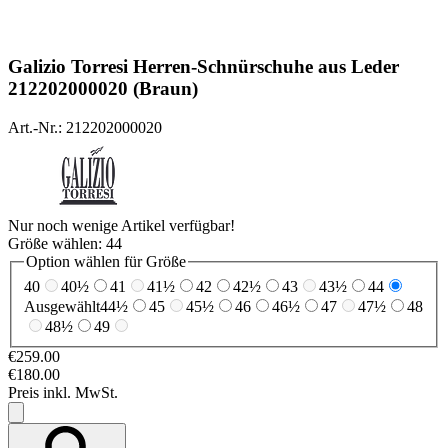
Galizio Torresi
Herren-Schnürschuhe aus Leder
212202000020 (Braun)
Art.-Nr.: 212202000020
Nur noch wenige Artikel verfügbar!
Größe wählen:
44
Option wählen für Größe
40
40½
41
41½
42
42½
43
43½
44
Ausgewählt
44½
45
45½
46
46½
47
47½
48
48½
49
€259.00
€180.00
Preis inkl. MwSt.