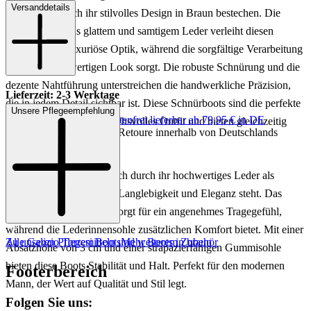
Versanddetails
Herren, die durch ihr stilvolles Design in Braun bestechen. Die
Kombination aus glattem und samtigem Leder verleiht diesen
Schuhen eine luxuriöse Optik, während die sorgfältige Verarbeitung
für einen hochwertigen Look sorgt. Die robuste Schnürung und die
dezente Nahtführung unterstreichen die handwerkliche Präzision,
Lieferzeit: 2-3 Werktage
die in jedem Detail sichtbar ist. Diese Schnürboots sind die perfekte
Unsere Pflegeempfehlung
Keine Versandkosten:
kostenfrei lieferbar ab 79,95 € in DE
Ergänzung für ein anspruchsvolles Outfit und bieten gleichzeitig
Einfache und Kostenlose Retoure innerhalb von Deutschlands
Komfort und Stil.
Diese Schuhe zeichnen sich durch ihr hochwertiges Leder als
Obermaterial aus, das für Langlebigkeit und Eleganz steht. Das
Innenmaterial aus Leder sorgt für ein angenehmes Tragegefühl,
während die Lederinnensohle zusätzlichen Komfort bietet. Mit einer
Zu unseren Pflegemitteln und weiterem Zubehör
Alle Galizio Torresi Boots
Mehr Boots in braun
Absatzhöhe von 3 cm und einer strapazierfähigen Gummisohle
bieten diese Boots Stabilität und Halt. Perfekt für den modernen
Footerbereich
Mann, der Wert auf Qualität und Stil legt.
Folgen Sie uns: