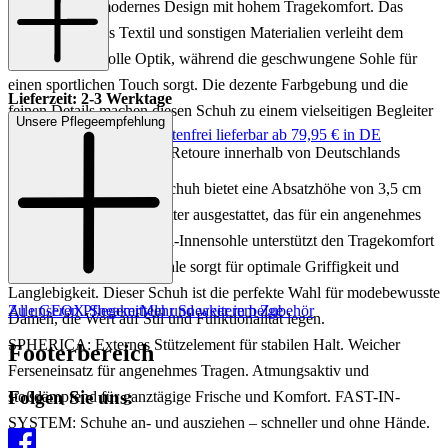
Schuh vereint modernes Design mit hohem Tragekomfort. Das
Obermaterial aus Textil und sonstigen Materialien verleiht dem
Schuh eine stilvolle Optik, während die geschwungene Sohle für
einen sportlichen Touch sorgt. Die dezente Farbgebung und die
Lieferzeit: 2-3 Werktage
feinen Details machen diesen Schuh zu einem vielseitigen Begleiter
Unsere Pflegeempfehlung
Keine Versandkosten:
kostenfrei lieferbar ab 79,95 € in DE
für verschiedene Anlässe.
Einfache und Kostenlose Retoure innerhalb von Deutschlands
Der SPHERICA Schnürschuh bietet eine Absatzhöhe von 3,5 cm
und ist mit einem Textilfutter ausgestattet, das für ein angenehmes
Fußklima sorgt. Die Textil-Innensohle unterstützt den Tragekomfort
zusätzlich. Die Gummisohle sorgt für optimale Griffigkeit und
Langlebigkeit. Dieser Schuh ist die perfekte Wahl für modebewusste
Zu unseren Pflegemitteln und weiterem Zubehör
Alle GEOX Sneaker
Mehr Sneaker in beige
Damen, die Wert auf Stil und Funktionalität legen.
SPHERICA: Externes Stützelement für stabilen Halt. Weicher
Footerbereich
Ferseneinsatz für angenehmes Tragen. Atmungsaktiv und
Folgen Sie uns:
stoßdämpfend für ganztägige Frische und Komfort. FAST-IN-
SYSTEM: Schuhe an- und ausziehen – schneller und ohne Hände.