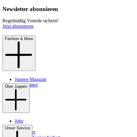
Newsletter abonnieren
Regelmäßig Vorteile sichern!
Jetzt abonnieren
Fashion & More
Juppen Magazin
Pflegemittel
Über Juppen
Jobs
Filialen
Unser Service
Newsletter