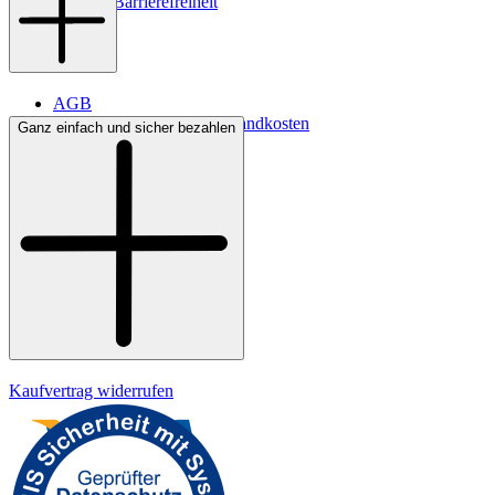
Digitale Barrierefreiheit
AGB
Lieferbedingungen & Versandkosten
Ganz einfach und sicher bezahlen
Bezahlung
Kontakt
Widerrufsrecht
Datenschutz
Impressum
Kaufvertrag widerrufen