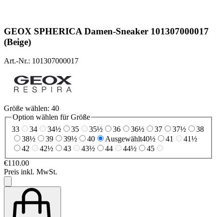
GEOX
SPHERICA Damen-Sneaker 101307000017
(Beige)
Art.-Nr.: 101307000017
Größe wählen:
40
Option wählen für Größe
33
34
34½
35
35½
36
36½
37
37½
38
38½
39
39½
40
Ausgewählt
40½
41
41½
42
42½
43
43½
44
44½
45
€110.00
Preis inkl. MwSt.