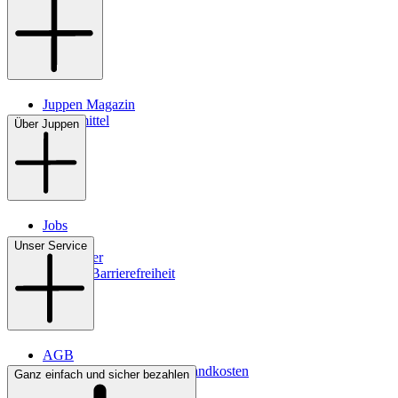
Juppen Magazin
Pflegemittel
Über Juppen
Jobs
Filialen
Unser Service
Newsletter
Digitale Barrierefreiheit
AGB
Lieferbedingungen & Versandkosten
Ganz einfach und sicher bezahlen
Bezahlung