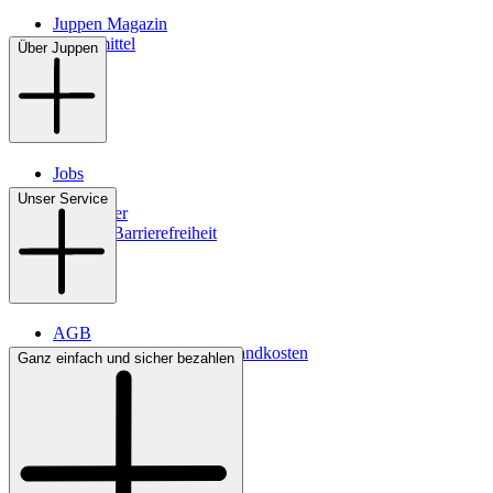
Juppen Magazin
Pflegemittel
Über Juppen
Jobs
Filialen
Unser Service
Newsletter
Digitale Barrierefreiheit
AGB
Lieferbedingungen & Versandkosten
Ganz einfach und sicher bezahlen
Bezahlung
Kontakt
Widerrufsrecht
Datenschutz
Impressum