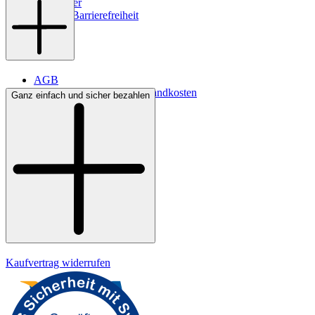
Newsletter
Digitale Barrierefreiheit
AGB
Lieferbedingungen & Versandkosten
Ganz einfach und sicher bezahlen
Bezahlung
Kontakt
Widerrufsrecht
Datenschutz
Impressum
Kaufvertrag widerrufen