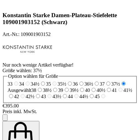
Konstantin Starke
Damen-Plateau-Stiefelette
109001903152 (Schwarz)
Art.-Nr.: 109001903152
Nur noch wenige Artikel verfügbar!
Größe wählen:
37½
Option wählen für Größe
33
34
34½
35
35½
36
36½
37
37½
Ausgewählt
38
38½
39
39½
40
40½
41
41½
42
42½
43
43½
44
44½
45
€395.00
Preis inkl. MwSt.