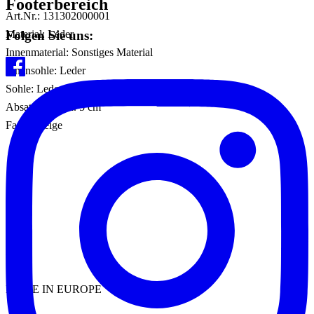
Footerbereich
Art.Nr.: 131302000001
Folgen Sie uns:
Material: Leder
Innenmaterial: Sonstiges Material
Innensohle: Leder
Sohle: Leder
Absatzhöhe: ca. 5 cm
Farbe: Beige
MADE IN EUROPE