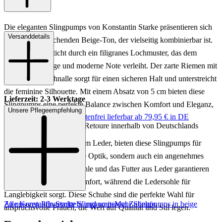
Die eleganten Slingpumps von Konstantin Starke präsentieren sich
Versanddetails
in einem ansprechenden Beige-Ton, der vielseitig kombinierbar ist.
Das Design besticht durch ein filigranes Lochmuster, das dem
Schuh eine luftige und moderne Note verleiht. Der zarte Riemen mit
goldfarbener Schnalle sorgt für einen sicheren Halt und unterstreicht
die feminine Silhouette. Mit einem Absatz von 5 cm bieten diese
Lieferzeit: 2-3 Werktage
Slingpumps eine perfekte Balance zwischen Komfort und Eleganz,
Unsere Pflegeempfehlung
Keine Versandkosten:
kostenfrei lieferbar ab 79,95 € in DE
ideal für stilvolle Auftritte.
Einfache und Kostenlose Retoure innerhalb von Deutschlands
Gefertigt aus hochwertigem Leder, bieten diese Slingpumps für
Damen nicht nur eine edle Optik, sondern auch ein angenehmes
Tragegefühl. Die Innensohle und das Futter aus Leder garantieren
Atmungsaktivität und Komfort, während die Ledersohle für
Langlebigkeit sorgt. Diese Schuhe sind die perfekte Wahl für
Zu unseren Pflegemitteln und weiterem Zubehör
Alle Konstantin Starke Slingpumps
Mehr Slingpumps in beige
anspruchsvolle Frauen, die Wert auf Qualität und Stil legen.