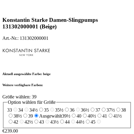
Konstantin Starke
Damen-Slingpumps
131302000001 (Beige)
Art.-Nr.: 131302000001
Aktuell ausgewählte Farbe:
beige
Weitere verfügbare Farben:
Größe wählen:
39
Option wählen für Größe
33
34
34½
35
35½
36
36½
37
37½
38
38½
39
Ausgewählt
39½
40
40½
41
41½
42
42½
43
43½
44
44½
45
€239.00