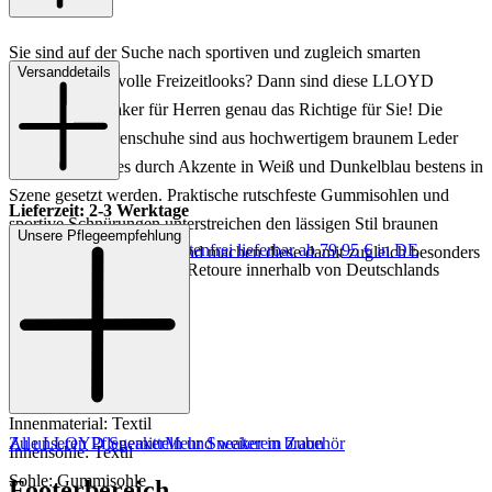
Sie sind auf der Suche nach sportiven und zugleich smarten
Versanddetails
Schuhen für stilvolle Freizeitlooks? Dann sind diese LLOYD
EMILIAN Sneaker für Herren genau das Richtige für Sie! Die
modischen Herrenschuhe sind aus hochwertigem braunem Leder
gefertigt, welches durch Akzente in Weiß und Dunkelblau bestens in
Szene gesetzt werden. Praktische rutschfeste Gummisohlen und
Lieferzeit: 2-3 Werktage
sportive Schnürungen unterstreichen den lässigen Stil braunen
Unsere Pflegeempfehlung
Keine Versandkosten:
kostenfrei lieferbar ab 79,95 € in DE
LLOYD Schnürschuhe und machen diese damit zugleich besonders
Einfache und Kostenlose Retoure innerhalb von Deutschlands
bequem zu tragen.
Art.Nr.: 244221002197
Material: Leder/Textil
Innenmaterial: Textil
Zu unseren Pflegemitteln und weiterem Zubehör
Alle LLOYD Sneaker
Mehr Sneaker in braun
Innensohle: Textil
Sohle: Gummisohle
Footerbereich