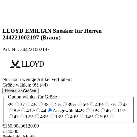
LLOYD
EMILIAN Sneaker für Herren
244221002197 (Braun)
Art.-Nr.: 244221002197
Nur noch wenige Artikel verfügbar!
Größe wählen:
9½ (44)
Hersteller-Größen
Option wählen für Größe
3½
37
4½
38
5½
39½
6½
40½
7½
42
8½
43½
44
Ausgewählt
44½
10½
46
11½
47
12½
48½
13½
49½
14½
50½
€150.00
ab
€120.00
€140.00
Preis inkl. MwSt.