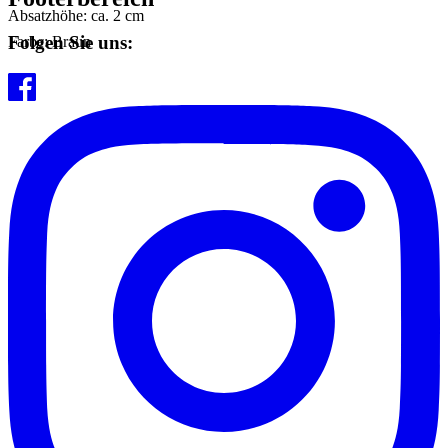
Absatzhöhe: ca. 2 cm
Folgen Sie uns:
Farbe: Braun