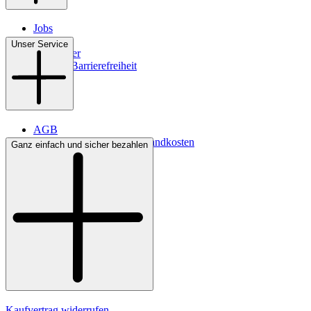
Jobs
Filialen
Unser Service
Newsletter
Digitale Barrierefreiheit
AGB
Lieferbedingungen & Versandkosten
Ganz einfach und sicher bezahlen
Bezahlung
Kontakt
Widerrufsrecht
Datenschutz
Impressum
Kaufvertrag widerrufen