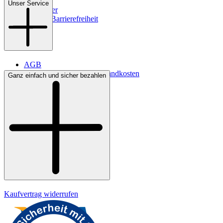
Filialen
Unser Service
Newsletter
Digitale Barrierefreiheit
AGB
Lieferbedingungen & Versandkosten
Ganz einfach und sicher bezahlen
Bezahlung
Kontakt
Widerrufsrecht
Datenschutz
Impressum
Kaufvertrag widerrufen