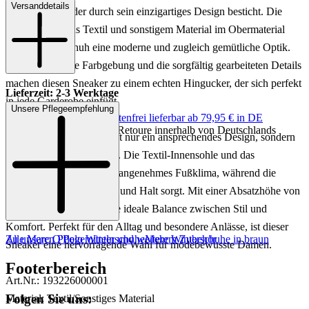
Versanddetails
in Mittelbraun, der durch sein einzigartiges Design besticht. Die
Kombination aus Textil und sonstigem Material im Obermaterial
verleiht dem Schuh eine moderne und zugleich gemütliche Optik.
Die harmonische Farbgebung und die sorgfältig gearbeiteten Details
machen diesen Sneaker zu einem echten Hingucker, der sich perfekt
Lieferzeit: 2-3 Werktage
in jede Garderobe einfügt.
Unsere Pflegeempfehlung
Keine Versandkosten:
kostenfrei lieferbar ab 79,95 € in DE
Einfache und Kostenlose Retoure innerhalb von Deutschlands
Dieser Sneaker bietet nicht nur ein ansprechendes Design, sondern
auch hohen Tragekomfort. Die Textil-Innensohle und das
Textilfutter sorgen für ein angenehmes Fußklima, während die
Gummisohle für Stabilität und Halt sorgt. Mit einer Absatzhöhe von
4 cm bietet der Schuh eine ideale Balance zwischen Stil und
Komfort. Perfekt für den Alltag und besondere Anlässe, ist dieser
Zu unseren Pflegemitteln und weiterem Zubehör
Alle Marc O'Polo Winterschuhe
Mehr Winterschuhe in braun
Sneaker eine hervorragende Wahl für modebewusste Damen.
Footerbereich
Art.Nr.: 193226000001
Folgen Sie uns:
Material: Textil/Sonstiges Material