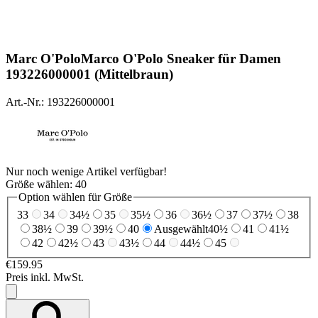
Marc O'Polo
Marco O'Polo Sneaker für Damen
193226000001 (Mittelbraun)
Art.-Nr.: 193226000001
Nur noch wenige Artikel verfügbar!
Größe wählen:
40
Option wählen für Größe
33
34
34½
35
35½
36
36½
37
37½
38
38½
39
39½
40
Ausgewählt
40½
41
41½
42
42½
43
43½
44
44½
45
€159.95
Preis inkl. MwSt.