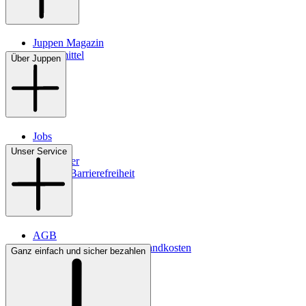
Juppen Magazin
Pflegemittel
Über Juppen
Jobs
Filialen
Unser Service
Newsletter
Digitale Barrierefreiheit
AGB
Lieferbedingungen & Versandkosten
Ganz einfach und sicher bezahlen
Bezahlung
Kontakt
Widerrufsrecht
Datenschutz