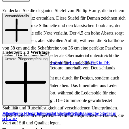
Entdecken Sie die eleganten Stiefel von Phillip Hardy, die in einem
Versanddetails
zeitlosen Schwarz erstrahlen. Diese Stiefel für Damen zeichnen sich
durch ihre schlanke Silhouette und den klassischen Look aus, der
jedem Outfit eine edle Note verleiht. Der 4,5 cm hohe Absatz sorgt
für einen dezenten, aber stilvollen Auftritt, während die Schafthöhe
von 38 cm und die Schaftbreite von 36 cm eine perfekte Passform
Lieferzeit: 2-3 Werktage
bieten. Das hochwertige Leder als Obermaterial unterstreicht die
Unsere Pflegeempfehlung
Keine Versandkosten:
kostenfrei lieferbar ab 79,95 € in DE
luxuriöse Ausstrahlung und sorgt für Langlebigkeit.
Einfache und Kostenlose Retoure innerhalb von Deutschlands
Die Stiefel überzeugen nicht nur durch ihr Design, sondern auch
durch ihre hochwertigen Materialien. Das Innenfutter aus Leder
bietet höchsten Tragekomfort, während die Ledersohle für eine
angenehme Polsterung sorgt. Die Gummisohle gewährleistet
Stabilität und Rutschfestigkeit auf verschiedenen Untergründen.
Zu unseren Pflegemitteln und weiterem Zubehör
Alle Phillip Hardy Klassische Stiefel
Mehr Klassische Stiefel in
Diese Stiefel sind die perfekte Wahl für anspruchsvolle Damen, die
schwarz
Wert auf Stil und Qualität legen.