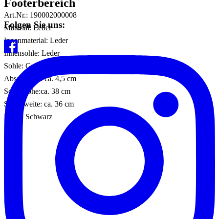
Footerbereich
Art.Nr.: 190002000008
Folgen Sie uns:
Material: Leder
Innenmaterial: Leder
Innensohle: Leder
Sohle: Gummisohle
Absatzhöhe: ca. 4,5 cm
Schafthöhe:ca. 38 cm
Schaftweite: ca. 36 cm
Farbe: Schwarz