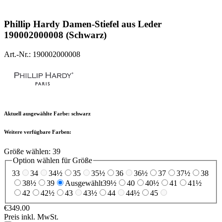
Phillip Hardy
Damen-Stiefel aus Leder
190002000008 (Schwarz)
Art.-Nr.: 190002000008
Aktuell ausgewählte Farbe:
schwarz
Weitere verfügbare Farben:
Größe wählen:
39
Option wählen für Größe
33
34
34½
35
35½
36
36½
37
37½
38
38½
39
Ausgewählt
39½
40
40½
41
41½
42
42½
43
43½
44
44½
45
€349.00
Preis inkl. MwSt.