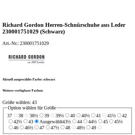
Richard Gordon
Herren-Schnürschuhe aus Leder
230001751029 (Schwarz)
Art.-Nr.: 230001751029
Aktuell ausgewählte Farbe:
schwarz
Weitere verfügbare Farben:
Größe wählen:
43
Option wählen für Größe
37
38
38½
39
39½
40
40½
41
41½
42
42½
43
Ausgewählt
43½
44
44½
45
45½
46
46½
47
47½
48
48½
49