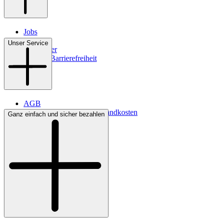
Jobs
Filialen
Unser Service
Newsletter
Digitale Barrierefreiheit
AGB
Lieferbedingungen & Versandkosten
Ganz einfach und sicher bezahlen
Bezahlung
Kontakt
Widerrufsrecht
Datenschutz
Impressum