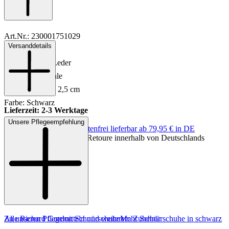
Art.Nr.: 230001751029
Versanddetails
Material: Leder
Innenmaterial: Leder
Sohle: Ledersohle
Absatzhöhe: ca. 2,5 cm
Farbe: Schwarz
Lieferzeit: 2-3 Werktage
Unsere Pflegeempfehlung
Keine Versandkosten:
kostenfrei lieferbar ab 79,95 € in DE
Einfache und Kostenlose Retoure innerhalb von Deutschlands
Zu unseren Pflegemitteln und weiterem Zubehör
Alle Richard Gordon Schnürschuhe
Mehr Schnürschuhe in schwarz