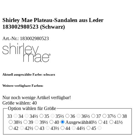
Shirley Mae
Plateau-Sandalen aus Leder
183002980523 (Schwarz)
Art.-Nr.: 183002980523
Aktuell ausgewählte Farbe:
schwarz
Weitere verfügbare Farben:
Nur noch wenige Artikel verfügbar!
Größe wählen:
40
Option wählen für Größe
33
34
34½
35
35½
36
36½
37
37½
38
38½
39
39½
40
Ausgewählt
40½
41
41½
42
42½
43
43½
44
44½
45