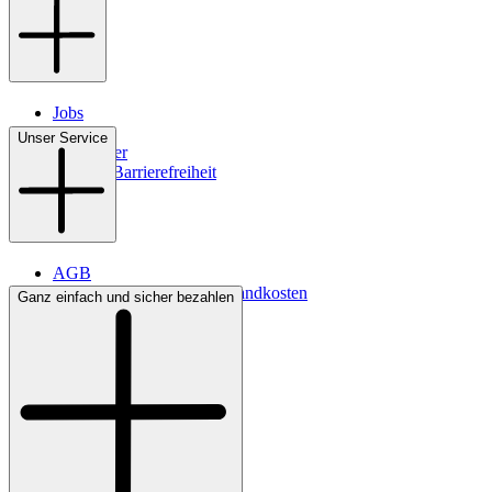
Jobs
Filialen
Unser Service
Newsletter
Digitale Barrierefreiheit
AGB
Lieferbedingungen & Versandkosten
Ganz einfach und sicher bezahlen
Bezahlung
Kontakt
Widerrufsrecht
Datenschutz
Impressum