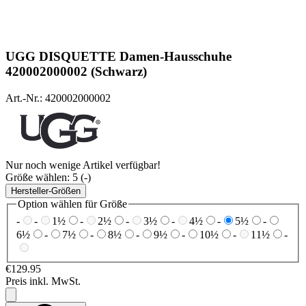
UGG
DISQUETTE Damen-Hausschuhe
420002000002 (Schwarz)
Art.-Nr.: 420002000002
Nur noch wenige Artikel verfügbar!
Größe wählen:
5 (-)
Hersteller-Größen
Option wählen für Größe
-
-
1½
-
2½
-
3½
-
4½
-
5½
-
6½
-
7½
-
8½
-
9½
-
10½
-
11½
-
€129.95
Preis inkl. MwSt.