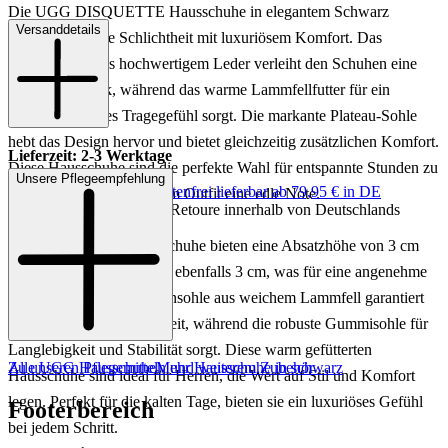
Die UGG DISQUETTE Hausschuhe in elegantem Schwarz
Versanddetails
vereinen stilvolle Schlichtheit mit luxuriösem Komfort. Das
Obermaterial aus hochwertigem Leder verleiht den Schuhen eine
zeitlose Ästhetik, während das warme Lammfellfutter für ein
unvergleichliches Tragegefühl sorgt. Die markante Plateau-Sohle
hebt das Design hervor und bietet gleichzeitig zusätzlichen Komfort.
Lieferzeit: 2-3 Werktage
Diese Hausschuhe sind die perfekte Wahl für entspannte Stunden zu
Unsere Pflegeempfehlung
Keine Versandkosten:
kostenfrei lieferbar ab 79,95 € in DE
Hause und verleihen jedem Outfit eine edle Note.
Einfache und Kostenlose Retoure innerhalb von Deutschlands
Die DISQUETTE Hausschuhe bieten eine Absatzhöhe von 3 cm
und eine Plateauhöhe von ebenfalls 3 cm, was für eine angenehme
Erhöhung sorgt. Die Innensohle aus weichem Lammfell garantiert
Wärme und Bequemlichkeit, während die robuste Gummisohle für
Langlebigkeit und Stabilität sorgt. Diese warm gefütterten
Zu unseren Pflegemitteln und weiterem Zubehör
Alle UGG Hausschuhe
Mehr Hausschuhe in schwarz
Hausschuhe sind ideal für Herren, die Wert auf Stil und Komfort
legen. Perfekt für die kalten Tage, bieten sie ein luxuriöses Gefühl
Footerbereich
bei jedem Schritt.