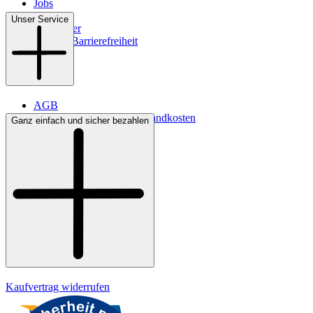
Jobs
Filialen
Unser Service
Newsletter
Digitale Barrierefreiheit
AGB
Lieferbedingungen & Versandkosten
Ganz einfach und sicher bezahlen
Bezahlung
Kontakt
Widerrufsrecht
Datenschutz
Impressum
Kaufvertrag widerrufen