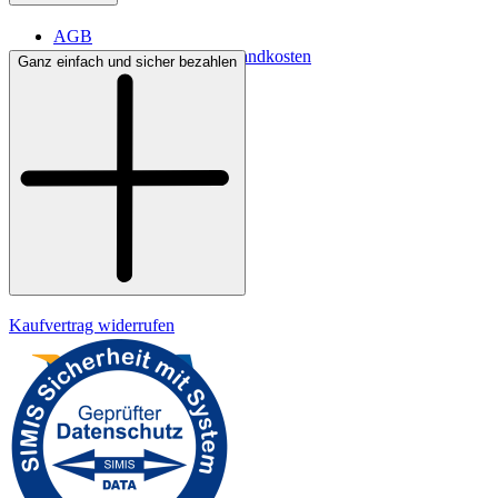
AGB
Lieferbedingungen & Versandkosten
Ganz einfach und sicher bezahlen
Bezahlung
Kontakt
Widerrufsrecht
Datenschutz
Impressum
Kaufvertrag widerrufen