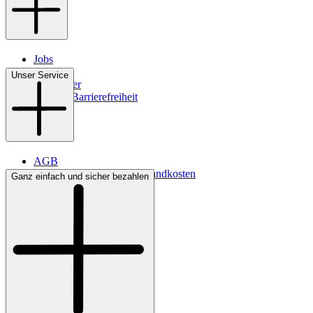
Jobs
Filialen
Unser Service
Newsletter
Digitale Barrierefreiheit
AGB
Lieferbedingungen & Versandkosten
Ganz einfach und sicher bezahlen
Bezahlung
Kontakt
Widerrufsrecht
Datenschutz
Impressum