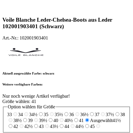
Voile Blanche
Leder-Chelsea-Boots aus Leder
102001903401 (Schwarz)
Art.-Nr.: 102001903401
Aktuell ausgewählte Farbe:
schwarz
Weitere verfügbare Farben:
Nur noch wenige Artikel verfügbar!
Größe wählen:
41
Option wählen für Größe
33
34
34½
35
35½
36
36½
37
37½
38
38½
39
39½
40
40½
41
Ausgewählt
41½
42
42½
43
43½
44
44½
45