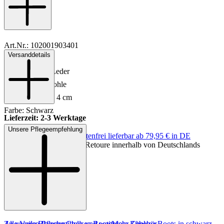
Art.Nr.: 102001903401
Versanddetails
Material: Leder
Innenmaterial: Leder
Sohle: Gummisohle
Absatzhöhe: ca. 4 cm
Farbe: Schwarz
Lieferzeit: 2-3 Werktage
Unsere Pflegeempfehlung
Keine Versandkosten:
kostenfrei lieferbar ab 79,95 € in DE
MADE IN EUROPE
Einfache und Kostenlose Retoure innerhalb von Deutschlands
Zu unseren Pflegemitteln und weiterem Zubehör
Alle Voile Blanche Chelsea Boots
Mehr Chelsea Boots in schwarz