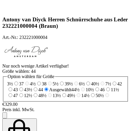
Antony van Diyck
Herren Schnürrschuhe aus Leder
232221000004 (Braun)
Art.-Nr.: 232221000004
Nur noch wenige Artikel verfügbar!
Größe wählen:
44
Option wählen für Größe
3½
37
4½
38
5½
39½
6½
40½
7½
42
43
43½
44
Ausgewählt
44½
10½
46
11½
47
12½
48½
13½
49½
14½
50½
€329.00
Preis inkl. MwSt.