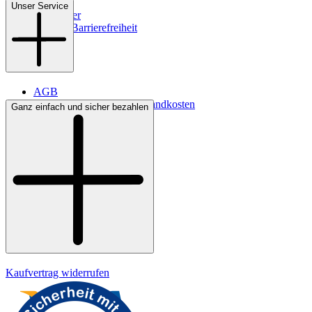
Filialen
Unser Service
Newsletter
Digitale Barrierefreiheit
AGB
Lieferbedingungen & Versandkosten
Ganz einfach und sicher bezahlen
Bezahlung
Kontakt
Widerrufsrecht
Datenschutz
Impressum
Kaufvertrag widerrufen