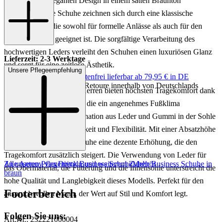
die mit ihrem eleganten Design in einem satten Braunton
überzeugen. Die Schuhe zeichnen sich durch eine klassische
Silhouette aus, die sowohl für formelle Anlässe als auch für den
stilvollen Alltag geeignet ist. Die sorgfältige Verarbeitung des
hochwertigen Leders verleiht den Schuhen einen luxuriösen Glanz
Lieferzeit: 2-3 Werktage
und sorgt für eine zeitlose Ästhetik.
Unsere Pflegeempfehlung
Keine Versandkosten:
kostenfrei lieferbar ab 79,95 € in DE
Einfache und Kostenlose Retoure innerhalb von Deutschlands
Diese Schnürschuhe für Herren bieten höchsten Tragekomfort dank
dem Leder-Innenmaterial, die ein angenehmes Fußklima
gewährleistet. Die Kombination aus Leder und Gummi in der Sohle
sorgt für optimale Haltbarkeit und Flexibilität. Mit einer Absatzhöhe
von 2,5 cm bieten die Schuhe eine dezente Erhöhung, die den
Tragekomfort zusätzlich steigert. Die Verwendung von Leder für
Zu unseren Pflegemitteln und weiterem Zubehör
Alle Antony van Diyck Business Schuhe
Mehr Business Schuhe in
das Obermaterial, die Fütterung und die Innensohle unterstreicht die
braun
hohe Qualität und Langlebigkeit dieses Modells. Perfekt für den
Footerbereich
anspruchsvollen Mann, der Wert auf Stil und Komfort legt.
Folgen Sie uns:
Art.Nr.: 232221000004