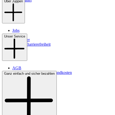
Pflegemittel
Über Juppen
Jobs
Filialen
Unser Service
Newsletter
Digitale Barrierefreiheit
AGB
Lieferbedingungen & Versandkosten
Ganz einfach und sicher bezahlen
Bezahlung
Kontakt
Widerrufsrecht
Datenschutz
Impressum