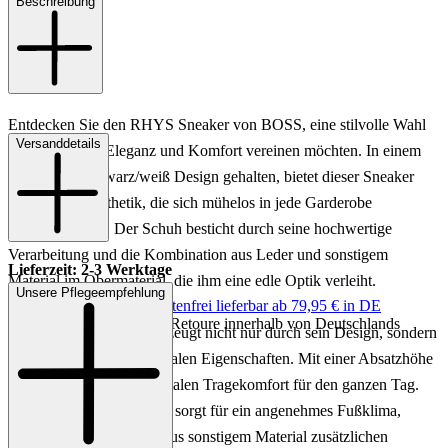
Beschreibung
Entdecken Sie den RHYS Sneaker von BOSS, eine stilvolle Wahl
Versanddetails
für Herren, die Eleganz und Komfort vereinen möchten. In einem
klassischen schwarz/weiß Design gehalten, bietet dieser Sneaker
eine zeitlose Ästhetik, die sich mühelos in jede Garderobe
integrieren lässt. Der Schuh besticht durch seine hochwertige
Verarbeitung und die Kombination aus Leder und sonstigem
Lieferzeit: 2-3 Werktage
Material im Obermaterial, die ihm eine edle Optik verleiht.
Unsere Pflegeempfehlung
Keine Versandkosten:
kostenfrei lieferbar ab 79,95 € in DE
Einfache und Kostenlose Retoure innerhalb von Deutschlands
Der RHYS Sneaker überzeugt nicht nur durch sein Design, sondern
auch durch seine funktionalen Eigenschaften. Mit einer Absatzhöhe
von 3,5 cm bietet er optimalen Tragekomfort für den ganzen Tag.
Das Innenfutter aus Textil sorgt für ein angenehmes Fußklima,
während die Innensohle aus sonstigem Material zusätzlichen