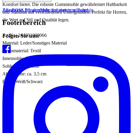
Komfort bietet. Die robuste Gummisohle gewährleistet Haltbarkeit
Zu unseren Pflegemitteln und weiterem Zubehör
Alle BOSS Sneaker
Mehr Sneaker in schwarz
und Stabilität auf verschiedenen Untergründen. Perfekt für Herren,
die Wert auf Stil und Qualität legen.
Footerbereich
Folgen Sie uns:
Art.Nr.: 244001000066
Material: Leder/Sonstiges Material
Innenmaterial: Textil
Innensohle: Sonstiges Material
Sohle: Gummisohle
Absatzhöhe: ca. 3,5 cm
Farbe: Weiß/Schwarz