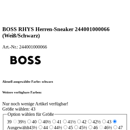
BOSS
RHYS Herren-Sneaker 244001000066
(Weiß/Schwarz)
Art.-Nr.: 244001000066
Aktuell ausgewählte Farbe:
schwarz
Weitere verfügbare Farben:
Nur noch wenige Artikel verfügbar!
Größe wählen:
43
Option wählen für Größe
39
39½
40
40½
41
41½
42
42½
43
Ausgewählt
43½
44
44½
45
45½
46
46½
47