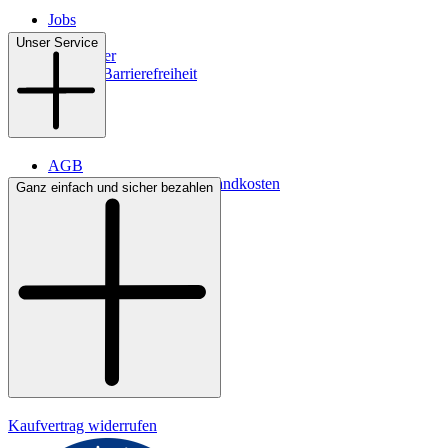
Jobs
Filialen
Unser Service
Newsletter
Digitale Barrierefreiheit
AGB
Lieferbedingungen & Versandkosten
Ganz einfach und sicher bezahlen
Bezahlung
Kontakt
Widerrufsrecht
Datenschutz
Impressum
Kaufvertrag widerrufen