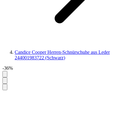
Candice Cooper Herren-Schnürschuhe aus Leder
244001983722 (Schwarz)
-36%