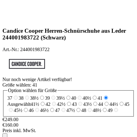
Candice Cooper
Herren-Schnürschuhe aus Leder
244001983722 (Schwarz)
Art.-Nr.: 244001983722
Nur noch wenige Artikel verfügbar!
Größe wählen:
41
Option wählen für Größe
37
38
38½
39
39½
40
40½
41
Ausgewählt
41½
42
42½
43
43½
44
44½
45
45½
46
46½
47
47½
48
48½
49
€249.00
€160.00
Preis inkl. MwSt.