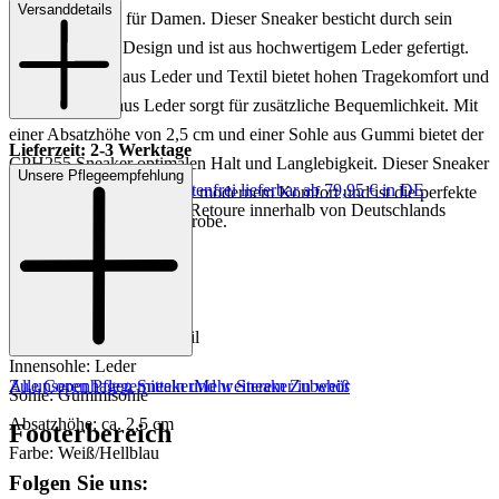
Versanddetails
eleganter Schuh für Damen. Dieser Sneaker besticht durch sein
weiß/hellblaues Design und ist aus hochwertigem Leder gefertigt.
Das Innenfutter aus Leder und Textil bietet hohen Tragekomfort und
die Innensohle aus Leder sorgt für zusätzliche Bequemlichkeit. Mit
einer Absatzhöhe von 2,5 cm und einer Sohle aus Gummi bietet der
Lieferzeit: 2-3 Werktage
CPH255 Sneaker optimalen Halt und Langlebigkeit. Dieser Sneaker
Unsere Pflegeempfehlung
Keine Versandkosten:
kostenfrei lieferbar ab 79,95 € in DE
vereint klassischen Stil mit modernem Komfort und ist die perfekte
Einfache und Kostenlose Retoure innerhalb von Deutschlands
Ergänzung für jede Garderobe.
Art.Nr.: 101781000033
Material: Leder
Innenmaterial: Leder/Textil
Innensohle: Leder
Zu unseren Pflegemitteln und weiterem Zubehör
Alle Copenhagen Sneaker
Mehr Sneaker in weiß
Sohle: Gummisohle
Absatzhöhe: ca. 2,5 cm
Footerbereich
Farbe: Weiß/Hellblau
Folgen Sie uns: