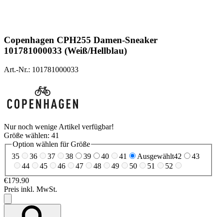
Copenhagen
CPH255 Damen-Sneaker
101781000033 (Weiß/Hellblau)
Art.-Nr.: 101781000033
Nur noch wenige Artikel verfügbar!
Größe wählen:
41
Option wählen für Größe
35
36
37
38
39
40
41
Ausgewählt
42
43
44
45
46
47
48
49
50
51
52
€179.90
Preis inkl. MwSt.