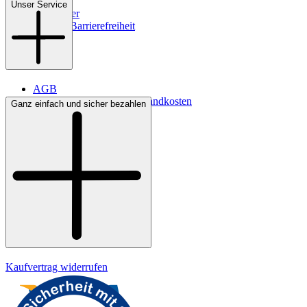
Filialen
Unser Service
Newsletter
Digitale Barrierefreiheit
AGB
Lieferbedingungen & Versandkosten
Ganz einfach und sicher bezahlen
Bezahlung
Kontakt
Widerrufsrecht
Datenschutz
Impressum
Kaufvertrag widerrufen